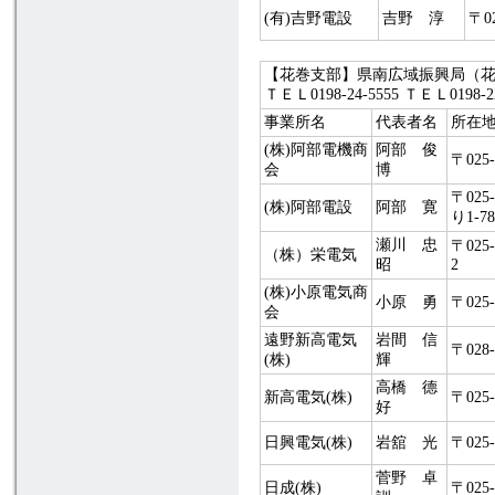
(有)吉野電設
吉野 淳
〒0
【花巻支部】県南広域振興局（花巻）
ＴＥＬ0198-24-5555 ＴＥＬ019
事業所名
代表者名
所在
(株)阿部電機商
阿部 俊
〒025
会
博
〒02
(株)阿部電設
阿部 寛
り1-78
瀬川 忠
〒025
（株）栄電気
昭
2
(株)小原電気商
小原 勇
〒025
会
遠野新高電気
岩間 信
〒028
(株)
輝
高橋 德
新高電気(株)
〒025
好
日興電気(株)
岩舘 光
〒025
菅野 卓
日成(株)
〒025