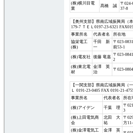
(株)横川目電
〒024
髙橋 誠
業
37-8
【奥州支部】県南広域振興局（本局
179-7 ＴＥＬ0197-23-6321 FA
事業所名
代表者名
所在地
協栄電工
千田 新
〒023-0
(株)
一
前53-1
〒023-0
(株)電友社
後藤 竜嘉
2
(株)東北電
金澤 英
〒023-0
材
治
【一関支部】県南広域振興局（一関）
Ｌ 0191-23-0405 FAX 0191-
事業所名
代表者名
所在
〒02
(株)アイデン
千葉 理
3
(株)上田電気商
北田 大
〒02
会
祐
方11-
(株)金澤電気工
金澤 英
〒02