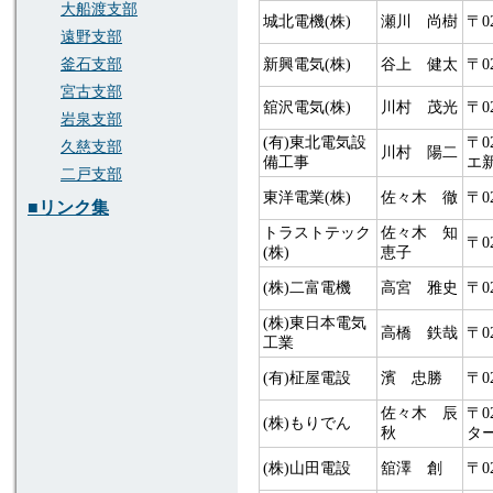
大船渡支部
城北電機(株)
瀬川 尚樹
〒0
遠野支部
新興電気(株)
谷上 健太
〒0
釜石支部
宮古支部
舘沢電気(株)
川村 茂光
〒0
岩泉支部
(有)東北電気設
〒0
久慈支部
川村 陽二
備工事
エ新
二戸支部
東洋電業(株)
佐々木 徹
〒0
■リンク集
トラストテック
佐々木 知
〒0
(株)
恵子
(株)二富電機
高宮 雅史
〒0
(株)東日本電気
高橋 鉄哉
〒0
工業
(有)柾屋電設
濱 忠勝
〒0
佐々木 辰
〒0
(株)もりでん
秋
ター
(株)山田電設
舘澤 創
〒0