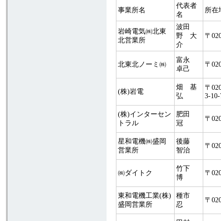
代表者
事業所名
所在
名
波田
岩崎電気㈱北東
野 大
〒02
北営業所
介
富永
北東北ノーミ㈱
〒02
卓己
畑 基
〒0
(株)岩電
弘
3-10-
(株)インターセン
肥田
〒02
トラル
冠
星和電機㈱盛岡
後藤
〒02
営業所
智治
竹下
㈱ダイトク
〒02
博
東和電機工業(株)
種市
〒02
盛岡営業所
忍