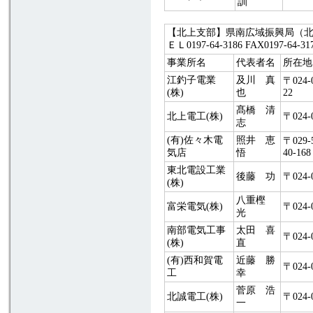
訓
【北上支部】県南広域振興局（北上）管
ＥＬ0197-64-3186 FAX0197-
事業所名
代表者名
所在地
江釣子電業
及川 真
〒024
(株)
也
22
髙橋 清
北上電工(株)
〒024
志
(有)佐々木電
照井 恵
〒029
気店
悟
40-168
東北電設工業
後藤 功
〒024
(株)
八重樫
富栄電気(株)
〒024
光
南部電気工事
太田 喜
〒024
(株)
直
(有)西和賀電
近藤 勝
〒024
工
幸
菅原 浩
北誠電工(株)
〒024-
一