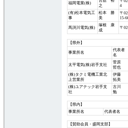
古舘 裕
〒0
福岡電業(株)
之
4
(有)松本電気工
松本 勝
〒0
事
美
15-6
塚根 康
馬渕川電気(株)
〒0
成
【県外】
代表者
事業所名
名
菅原
太平電気(株)岩手支社
哲也
(株)タクミ電機工業北
伊藤
上営業所
拓美
(株)ユアテック岩手支
古川
社
勉
【県内】
事業所名
代表者名
【賛助会員・盛岡支部】