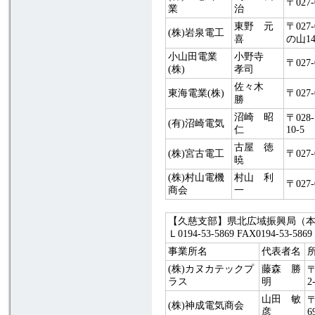
〒027
業
治
東野 元
〒02
(株)岩泉電工
喜
の山14
小山田電業
小野寺
〒027
(株)
孝司
佐々木
東海電業(株)
〒027
勝
沼崎 昭
〒02
(有)沼崎電気
仁
10-5
古屋 徳
(株)宮古電工
〒027
暁
(株)村山電機
村山 利
〒027
商会
一
【久慈支部】県北広域振興局（本局）管
Ｌ0194-53-5869 FAX0194-53
事業所名
代表者名
(株)カヌカテックプ
藤森 勝
〒
ラス
明
2
山田 敏
〒
(株)神成電気商会
彦
6