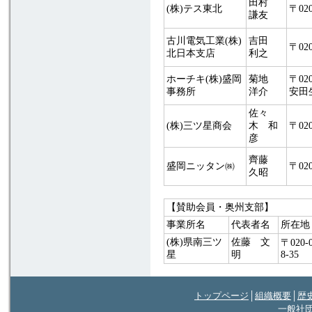
田村
(株)テス東北
〒02
謙友
古川電気工業(株)
吉田
〒02
北日本支店
利之
ホーチキ(株)盛岡
菊地
〒02
事務所
洋介
安田
佐々
(株)三ツ星商会
木 和
〒02
彦
齊藤
盛岡ニッタン㈱
〒02
久昭
【賛助会員・奥州支部】
事業所名
代表者名
所在地
(株)県南三ツ
佐藤 文
〒020
星
明
8-35
トップページ
│
組織概要
│
歴
一般社