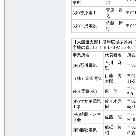
業所
治
菅原 昌
(株)菅原電工
〒02
之
佐藤 博
(株)平成電設
〒02
行
【大船渡支部】沿岸広域振興局（大
字地の森28-2 ＴＥＬ0192-26-408
事業所名
代表者名
所在
石川 麻
(有)石川電気
〒02
里
伊藤 壽
〒0
（株）金沢電気
太郎
11-5
〒0
共立電気(株)
東 信一
5-9
(有)ササキ電気
佐々木康
〒0
工事
樹
崎31
(株)佐藤デンキ
〒0
佐藤 昭
商会
50-8
船砥 俊
〒0
(有)船砥電気
昭
の森3