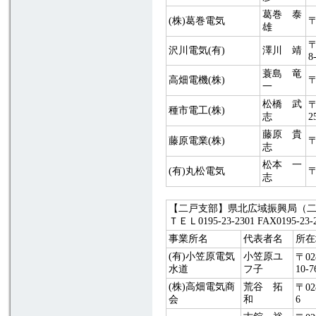
葛巻 泰
(株)葛巻電気
〒
雄
〒
沢川電気(有)
澤川 靖
8
蓑島 竜
高畑電機(株)
〒
一
松橋 武
〒
種市電工(株)
志
2
藤原 貴
藤原電業(株)
〒
志
松本 一
(有)丸松電気
〒
志
【二戸支部】県北広域振興局（二戸）
ＴＥＬ0195-23-2301 FAX0195
事業所名
代表者名
所在
(有)小笠原電気
小笠原ユ
〒0
水道
フ子
10-7
(株)高畑電気商
荒谷 拓
〒0
会
和
6