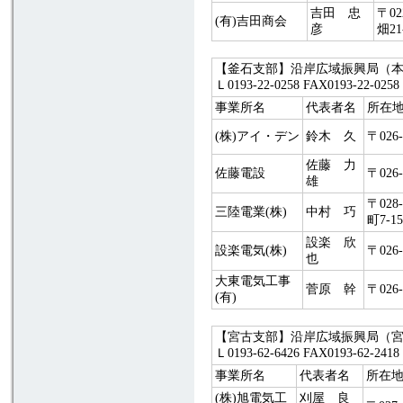
吉田 忠
〒0
(有)吉田商会
彦
畑21
【釜石支部】沿岸広域振興局（本局）
Ｌ0193-22-0258 FAX0193-22
事業所名
代表者名
所在
(株)アイ・デン
鈴木 久
〒026
佐藤 力
佐藤電設
〒026
雄
〒028
三陸電業(株)
中村 巧
町7-15
設楽 欣
設楽電気(株)
〒026
也
大東電気工事
菅原 幹
〒026
(有)
【宮古支部】沿岸広域振興局（宮古）管
Ｌ0193-62-6426 FAX0193-62
事業所名
代表者名
所在
(株)旭電気工
刈屋 良