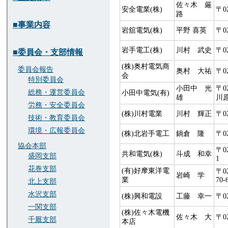
佐々木 厳
安全電業(株)
〒0
路
■事業内容
岩舘電気(株)
平野 喜英
〒0
岩手電工(株)
川村 武史
〒0
■委員会・支部情報
(株)奥村電気商
委員会報告
奥村 大祐
〒0
会
特別委員会
小田中 光
〒0
総務・運営委員会
小田中電気(有)
雄
川原
労務・安全委員会
(株)川村電業
川村 輝正
〒0
技術・教育委員会
環境・広報委員会
(株)北岩手電工
鍋倉 隆
〒0
協会本部
〒0
共和電気(株)
斗成 和幸
盛岡支部
1
花巻支部
(有)好摩東洋電
〒0
岩崎 学
業
70-
北上支部
水沢支部
(株)興和電設
工藤 幸一
〒0
一関支部
(株)佐々木電機
佐々木 大
〒0
千厩支部
本店