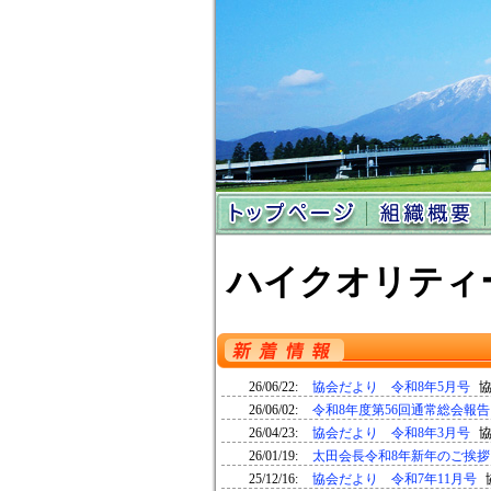
沿革
事業内容
支部情報
リンク集
ハイクオリティ
26/06/22:
協会だより 令和8年5月号
26/06/02:
令和8年度第56回通常総会報告
26/04/23:
協会だより 令和8年3月号
26/01/19:
太田会長令和8年新年のご挨拶
25/12/16:
協会だより 令和7年11月号